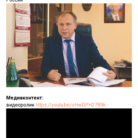
Медиаконтент:
видеоролик
https://youtu.be/oHwDPH27B9k